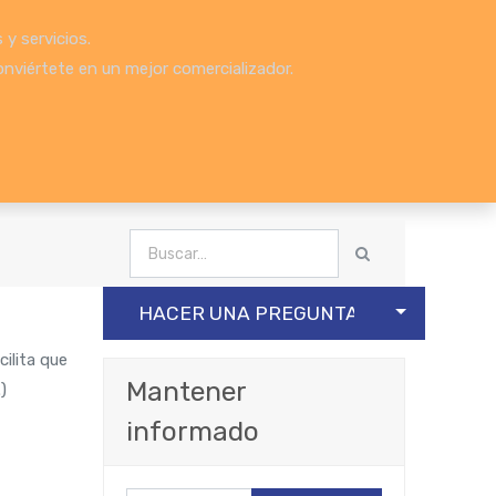
y servicios.
onviértete en un mejor comercializador.
SELECT PO
HACER UNA PREGUNTA
ilita que
Mantener
)
informado