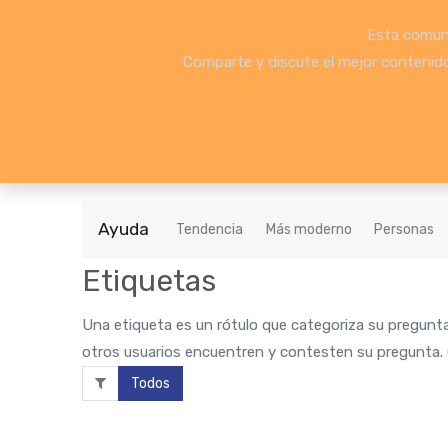
Esta comuni
Comparte y discute el mejor contenido 
Ayuda
Tendencia
Más moderno
Personas
Etiquetas
Una etiqueta es un rótulo que categoriza su pregunta
otros usuarios encuentren y contesten su pregunta. (
Todos