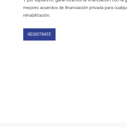
Y por supuesto, garantizamos la financiación con la 
mejores acuerdos de financiación privada para cualqu
rehabilitación.
REGISTRATE