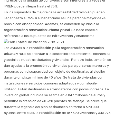
ingresos de la unidad de convivencia son inferiores a 3 veces el
IPREM pueden llegar hasta el 75%.
En los supuestos de mejora de la accesibilidad también pueden
llegar hasta el 75% si el beneficiario es una persona mayor de 65
años o con discapacidad. Además, se conceden ayudas a la
regeneración y renovación
urbana y rural
. Se hace especial
referencia a los supuestos de infravivienda y chabolismo.
Las ayudas a la
rehabilitación y a la regeneración y renovación
urbana
y rural se orientan a la sostenibilidad ambiental, económica
y social de nuestras ciudades y viviendas. Por otro lado, también se
dan ayudas a la promoción de viviendas para personas mayores y
personas con discapacidad con objeto de destinarlas al alquiler
durante un plazo mínimo de 40 años. Se trata de viviendas con
instalaciones y servicios comunes adaptados y con alquiler
limitado. Están destinadas a arrendatarios con pocos ingresos. La
inversión global inducida se estima en 3.047 millones de euros y
permitirá la creación de 60.320 puestos de trabajo. Se prevé que
durante la vigencia del plan se financien en torno a 690.000
ayudas, entre ellas, la
rehabilitación
de 187.590 viviendas y 346.775