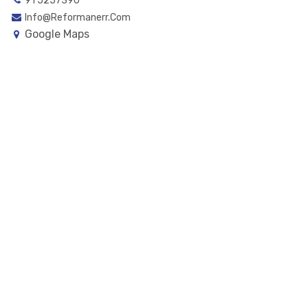
91 5257390
Info@reformanerr.com
Google Maps