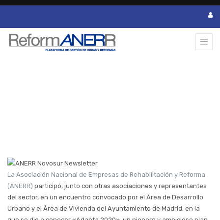
ANERR PARTICIPA EN LA REUNIÓN
SECTORIAL CON EL AYUNTAMIENTO DE
MADRID PARA TRATAR NUEVOS PLANES
DE AYUDAS AL SECTOR
La Asociación Nacional de Empresas de Rehabilitación y Reforma
(ANERR)
participó, junto con otras asociaciones y representantes
del sector, en un encuentro convocado por el Área de Desarrollo
Urbano y el Área de Vivienda del Ayuntamiento de Madrid, en la
que se dio a conocer «Adapta 2020», un pionero y ambicioso plan